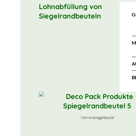
Lohnabfüllung von
Siegelrandbeuteln
G
M
A
B
Vierrandsiegelbeutel