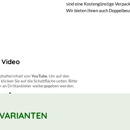
sind eine Kostengünstige Verpac
Wir bieten Ihnen auch Doppelbeut
Video
tzhalterinhalt von
YouTube
. Um auf den
 klicken Sie auf die Schaltfläche unten. Bitte
en an Drittanbieter weitergegeben werden.
r Informationen
halt entsperren
VARIANTEN
 akzeptieren und Inhalte entsperren