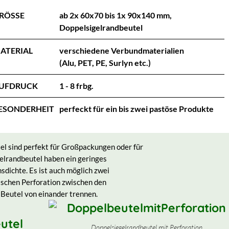
RÖSSE
ab 2x 60x70 bis 1x 90x140 mm,
Doppelsigelrandbeutel
ATERIAL
verschiedene Verbundmaterialien
(Alu, PET, PE, Surlyn etc.)
UFDRUCK
1 - 8 frbg.
ESONDERHEIT
perfeckt für ein bis zwei pastöse Produkte
l sind perfekt für Großpackungen oder für
lrandbeutel haben ein geringes
sdichte. Es ist auch möglich zwei
ischen Perforation zwischen den
Beutel von einander trennen.
Doppelsiegelrandbeutel mit Perforation