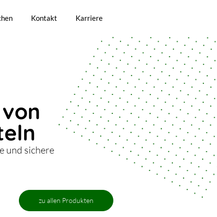
chen
Kontakt
Karriere
 von
teln
te und sichere
zu allen Produkten