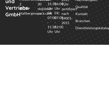
und
15:30
16:00
2
30
TÜV-
Vertriebs-
Qualität
Uhr
Uhr
85399
vk@deco-
zertifiziert
FR:
FR:
GmbH
Hallbergmoos
pack.com
nach
Kontakt
07:00
07:00
14001-
Branchen
-
-
2015
11:30
12:00
Dienstleistungskatalo
Uhr
Uhr