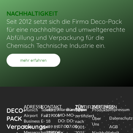
NACHHALTIGKEIT
Seit 2012 setzt sich die Firma Deco-Pack
für eine nachhaltige und umweltgerechte
Abfüllung und Verpackung für die
Chemisch Technische Industrie ein.
mehr erfahren
ADRESSE
KONTAKT
WEITERES
TÜV-ZERTIFIZIERUNGEN
DECO-
Warenannahme
Bürozeiten
Impressum
Munich
Telefon
+49 89
Produkte
TÜV-
MO-
MO-
Airport
Fax
319006
zertifiziert
PACK
Datenschutz
Über
DO:
DO:
Business
E-
18
nach
Uns
Verpackungs-
07:00
07:00
Park
Mail
+49 89
AGB
9001-
-
-
Messerschmittstraße
319006
2015
Nachhaltigkeit