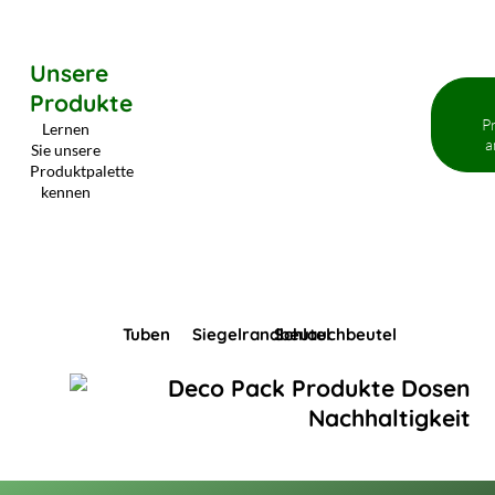
Unsere
Produkte
P
Lernen
a
Sie unsere
Produktpalette
kennen
Tuben
Siegelrandbeutel
Schlauchbeutel