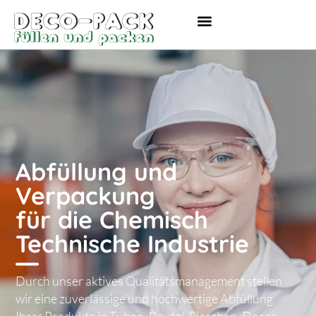
content
Abfüllung und
Verpackung
für die Chemisch
Technische Industrie
Durch unser aktives Qualitätsmanagement stellen
wir eine zuverlässige und hochwertige Abfüllung
Ihrer Produkte in Tuben, Beutel, Flaschen, Dosen,